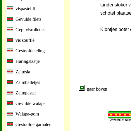
tandenstoker v
vispastei II
schotel plaats
Gevulde filets
Klontjes boter
Gep. visrolletjes
vis soufflé
Gestoofde eling
Haringslaatje
Zalmsla
Zalmballetjes
naar boven
Zalmpastei
Gevulde walapa
Walapa-pom
Ontwerp © Webt
Gestoofde garnalen