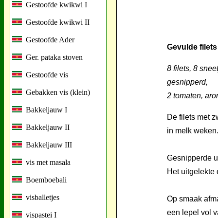
Gestoofde kwikwi I
Gestoofde kwikwi II
Gestoofde Ader
Gevulde filets
Ger. pataka stoven
8 filets, 8 sne
Gestoofde vis
gesnipperd,
Gebakken vis (klein)
2 tomaten, aro
Bakkeljauw I
De filets met z
Bakkeljauw II
in melk weken
Bakkeljauw III
Gesnipperde ui
vis met masala
Het uitgelekte
Boemboebali
visballetjes
Op smaak afmak
een lepel vol 
vispastei I