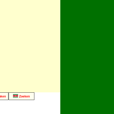
nken
Zoeken