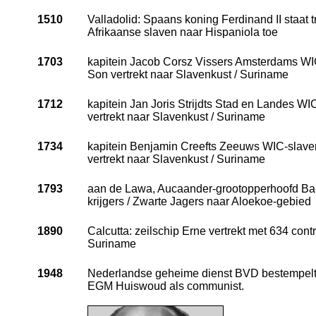
1510
Valladolid: Spaans koning Ferdinand II staat 
Afrikaanse slaven naar Hispaniola toe
1703
kapitein Jacob Corsz Vissers Amsterdams WI
Son vertrekt naar Slavenkust / Suriname
1712
kapitein Jan Joris Strijdts Stad en Landes WIC
vertrekt naar Slavenkust / Suriname
1734
kapitein Benjamin Creefts Zeeuws WIC-slave
vertrekt naar Slavenkust / Suriname
1793
aan de Lawa, Aucaander-grootopperhoofd Bam
krijgers / Zwarte Jagers naar Aloekoe-gebied
1890
Calcutta: zeilschip Erne vertrekt met 634 cont
Suriname
1948
Nederlandse geheime dienst BVD bestempelt 
EGM Huiswoud als communist.