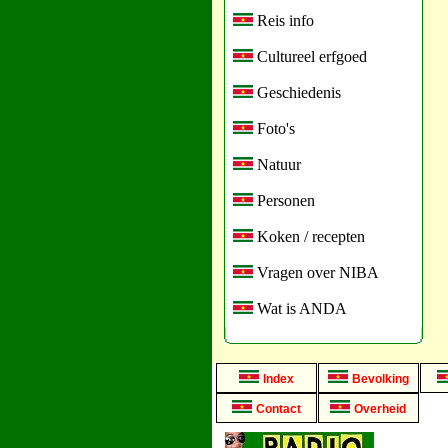
Reis info
Cultureel erfgoed
Geschiedenis
Foto's
Natuur
Personen
Koken / recepten
Vragen over NIBA
Wat is ANDA
Index
Bevolking
Contact
Overheid