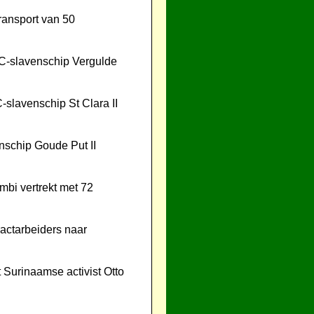
transport van 50
C-slavenschip Vergulde
-slavenschip St Clara II
nschip Goude Put II
bi vertrekt met 72
ractarbeiders naar
Surinaamse activist Otto