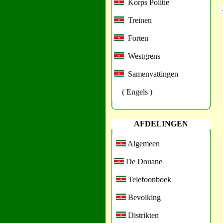
Korps Politie
Treinen
Forten
Westgrens
Samenvattingen
( Engels )
AFDELINGEN
Algemeen
De Douane
Telefoonboek
Bevolking
Distrikten