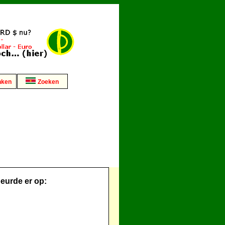
nken
Zoeken
eurde er op: