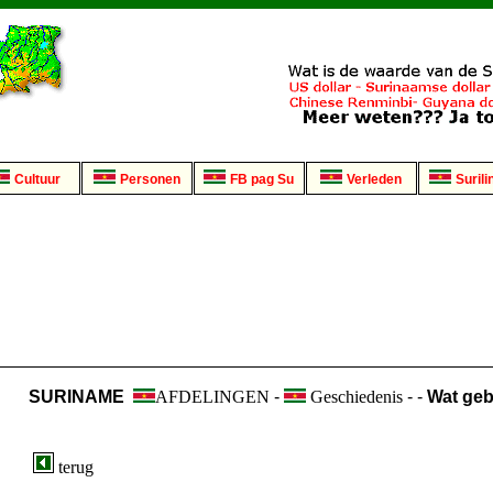
Cultuur
Personen
FB pag Su
Verleden
Surili
SURINAME
AFDELINGEN
-
Geschiedenis
- -
Wat geb
terug