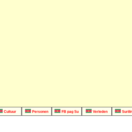
Cultuur
Personen
FB pag Su
Verleden
Surili