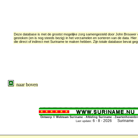
Deze database is met de grootst mogelijke zorg samengesteld door John Brouwer de
gestoken (en is nog steeds bezig) in het verzamelen en sorteren van de data. Hie
die direct of indirect met Suriname te maken hebben. Zijn totale database bevat ge
naar boven
Ontwerp © Webteam Suriname - Afdeling Suriname - Zwartenhovenbrug
6 - 8 - 2026 Suriname
Last update: