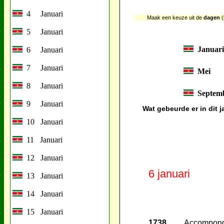
4 Januari
Maak een keuze uit de
dagen
(
5 Januari
Januari
6 Januari
7 Januari
Mei
8 Januari
Septem
9 Januari
Wat gebeurde er in dit 
10 Januari
11 Januari
12 Januari
6 januari
13 Januari
14 Januari
15 Januari
1738
Accompong,