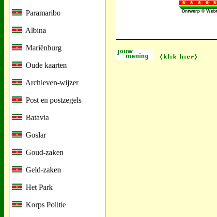
Paramaribo
Ontwerp © Webt
Albina
Mariënburg
Oude kaarten
Archieven-wijzer
Post en postzegels
Batavia
Goslar
Goud-zaken
Geld-zaken
Het Park
Korps Politie