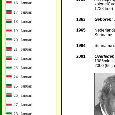
16 Januari
kolonelCud
1738 tree)
17 Januari
1863
Geboren:
J
18 Januari
1965
Nederlands
19 Januari
Suriname
20 Januari
1984
Suriname st
21 Januari
2001
Overleden
22 Januari
1986minist
2000 (66 ja
23 Januari
24 Januari
25 Januari
26 Januari
27 Januari
28 Januari