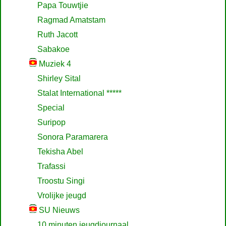
Papa Touwtjie
Ragmad Amatstam
Ruth Jacott
Sabakoe
Muziek 4
Shirley Sital
Stalat International *****
Special
Suripop
Sonora Paramarera
Tekisha Abel
Trafassi
Troostu Singi
Vrolijke jeugd
SU Nieuws
10 minuten jeugdjournaal