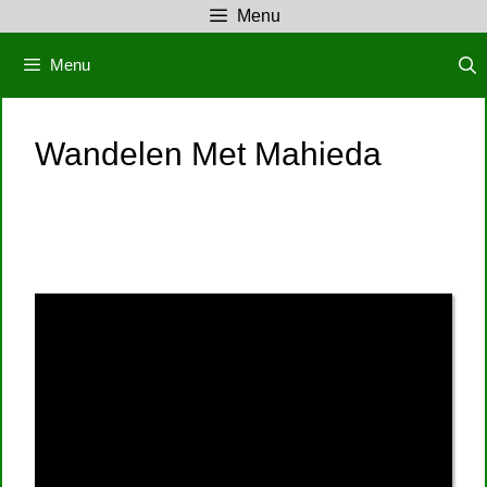
Ga
Menu
naar
de
Menu
inhoud
Wandelen Met Mahieda