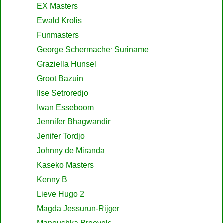
EX Masters
Ewald Krolis
Funmasters
George Schermacher Suriname
Graziella Hunsel
Groot Bazuin
Ilse Setroredjo
Iwan Esseboom
Jennifer Bhagwandin
Jenifer Tordjo
Johnny de Miranda
Kaseko Masters
Kenny B
Lieve Hugo 2
Magda Jessurun-Rijger
Manoushka Breeveld