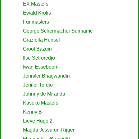
EX Masters
Ewald Krolis
Funmasters
George Schermacher Suriname
Graziella Hunsel
Groot Bazuin
Ilse Setroredjo
Iwan Esseboom
Jennifer Bhagwandin
Jenifer Tordjo
Johnny de Miranda
Kaseko Masters
Kenny B
Lieve Hugo 2
Magda Jessurun-Rijger
Manoushka Breeveld