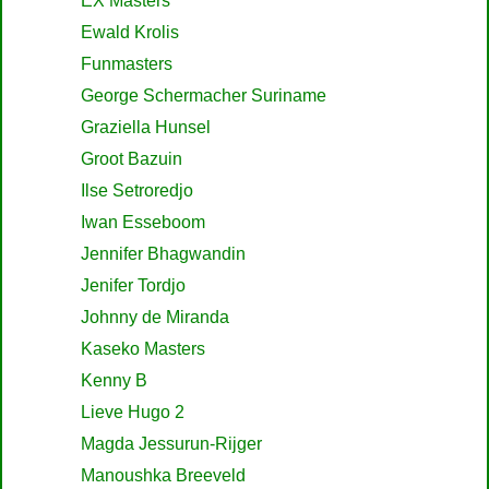
EX Masters
Ewald Krolis
Funmasters
George Schermacher Suriname
Graziella Hunsel
Groot Bazuin
Ilse Setroredjo
Iwan Esseboom
Jennifer Bhagwandin
Jenifer Tordjo
Johnny de Miranda
Kaseko Masters
Kenny B
Lieve Hugo 2
Magda Jessurun-Rijger
Manoushka Breeveld