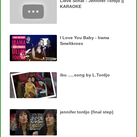
Lieve Schat - Jennifer Tordjo ||
KARAOKE
I Love You Baby - Irama
Smeltkroes
ibu .....song by L.Tordjo
jennifer tordjo (final step)