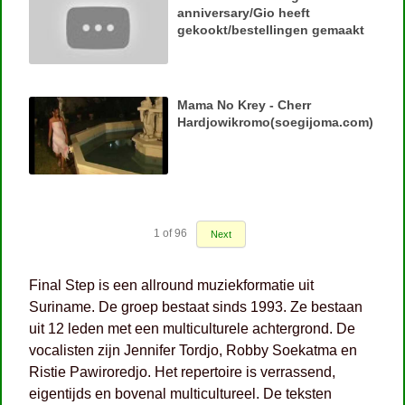
anniversary/Gio heeft
gekookt/bestellingen gemaakt
Mama No Krey - Cherr
Hardjowikromo(soegijoma.com)
1
of
96
Next
Final Step is een allround muziekformatie uit
Suriname. De groep bestaat sinds 1993. Ze bestaan
uit 12 leden met een multiculturele achtergrond. De
vocalisten zijn Jennifer Tordjo, Robby Soekatma en
Ristie Pawiroredjo. Het repertoire is verrassend,
eigentijds en bovenal multicultureel. De teksten