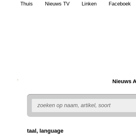
Thuis
Nieuws TV
Linken
Faceboek
Ga
naar
de
inhoud
Nieuws A
taal, language