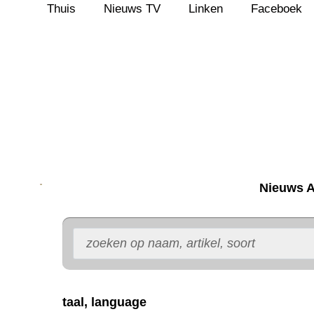
Thuis
Nieuws TV
Linken
Faceboek
Ga
naar
de
inhoud
Nieuws A
taal, language