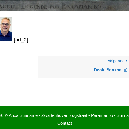
[ad_2]
Volgende
Deoki Sookha
26 © Anda Suriname - Zwartenhovenbrugstraat - Paramaribo - Surin
Contact