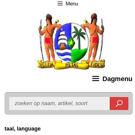
Menu
Ga
naar
de
inhoud
Dagmenu
taal, language