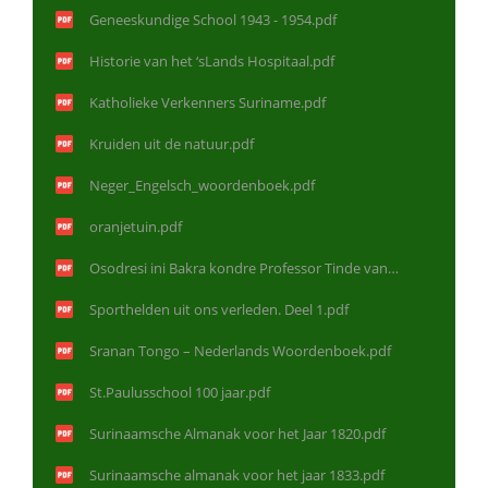
Geneeskundige School 1943 - 1954.pdf
Historie van het ‘sLands Hospitaal.pdf
Katholieke Verkenners Suriname.pdf
Kruiden uit de natuur.pdf
Neger_Engelsch_woordenboek.pdf
oranjetuin.pdf
Osodresi ini Bakra kondre Professor Tinde van
Andel.pdf
Sporthelden uit ons verleden. Deel 1.pdf
Sranan Tongo – Nederlands Woordenboek.pdf
St.Paulusschool 100 jaar.pdf
Surinaamsche Almanak voor het Jaar 1820.pdf
Surinaamsche almanak voor het jaar 1833.pdf