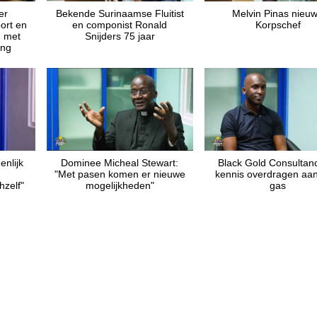
er
Bekende Surinaamse Fluitist
Melvin Pinas nieu
ort en
en componist Ronald
Korpschef
n met
Snijders 75 jaar
ing
enlijk
Dominee Micheal Stewart:
Black Gold Consultanc
"Met pasen komen er nieuwe
kennis overdragen aan
zelf"
mogelijkheden"
gas