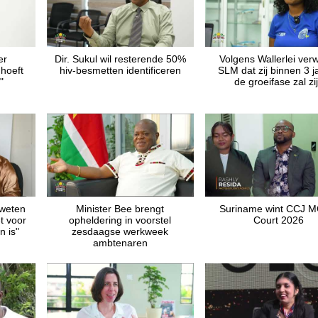
er
Dir. Sukul wil resterende 50%
Volgens Wallerlei ver
hoeft
hiv-besmetten identificeren
SLM dat zij binnen 3 j
"
de groeifase zal zi
 weten
Minister Bee brengt
Suriname wint CCJ 
t voor
opheldering in voorstel
Court 2026
n is"
zesdaagse werkweek
ambtenaren