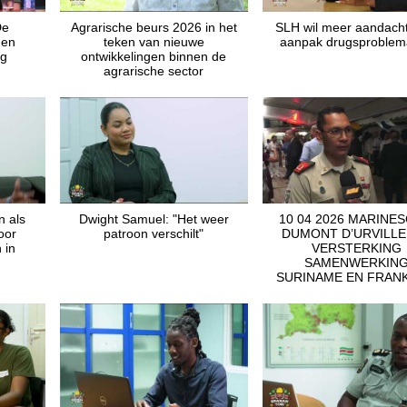
De
Agrarische beurs 2026 in het
SLH wil meer aandacht
 en
teken van nieuwe
aanpak drugsproblem
ng
ontwikkelingen binnen de
agrarische sector
n als
Dwight Samuel: "Het weer
10 04 2026 MARINES
voor
patroon verschilt"
DUMONT D’URVILLE
 in
VERSTERKING
SAMENWERKIN
SURINAME EN FRANK