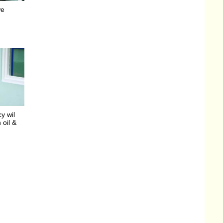
we
y wil
 oil &