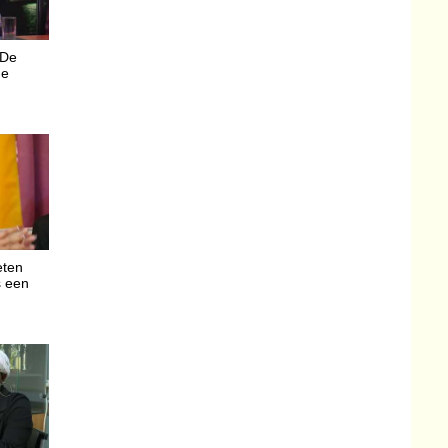
 De
de
eten
ls een