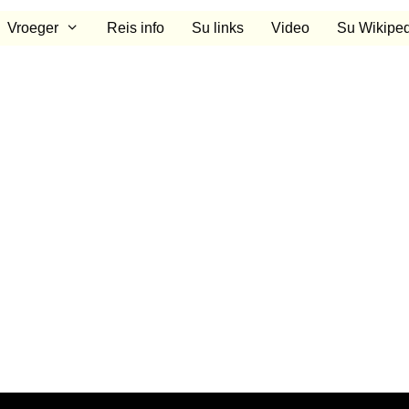
Vroeger
Reis info
Su links
Video
Su Wikiped