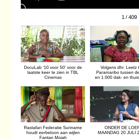
1
/
409
DocuLab '10 voor 50' voor de
Volgens dhr. Leetz t
laatste keer te zien in TBL
Paramaribo tussen d
Cinemas
en 1.000 dak- en thui
Rastafari Federatie Suriname
ONDER DE LOE
houdt eerbetoon aan wijlen
MAANDAG 20 JULI 
Fantan Mojah