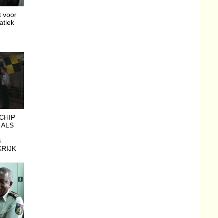
 voor
atiek
CHIP
 ALS
G
RIJK