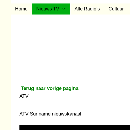
Ga
Home
Nieuws TV
Alle Radio’s
Cultuur
naar
de
inhoud
Terug naar vorige pagina
ATV
ATV Suriname nieuwskanaal