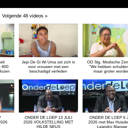
Volgende 48 videos
»
elt
Jepi De Gi Wi Uma zet zich in
OD Stg. Medische Zen
e 800
voor vrouwen met een
"We hebben schulden
slozen
beschadigd verleden
maar groter worde
P
ONDER DE LOEP 13 JULI
ONDER DE LOEP 6 
2026
2026 VOLKSTELLING MET
2026 met Max Huisde
HILDE NEUS
Leandro Mangar