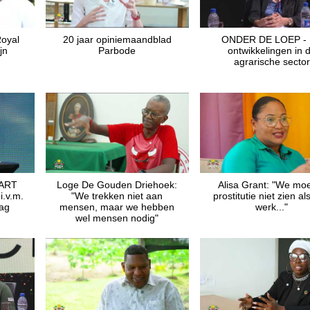
Royal
20 jaar opiniemaandblad
ONDER DE LOEP -
jn
Parbode
ontwikkelingen in 
agrarische sector
ART
Loge De Gouden Driehoek:
Alisa Grant: "We mo
i.v.m.
"We trekken niet aan
prostitutie niet zien a
dag
mensen, maar we hebben
werk..."
wel mensen nodig"