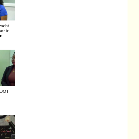
wacht
aar in
jn
MOOT