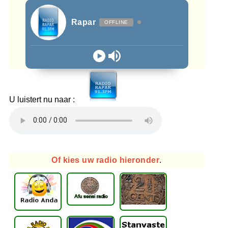
Rapar
OFFLINE
U luistert nu naar :
Of kies uw radio hieronder
.