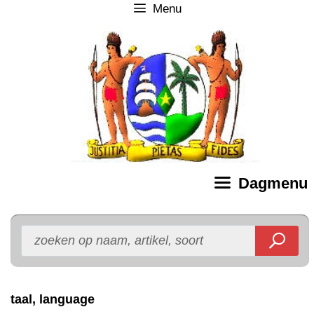
Menu
Ga
naar
de
inhoud
Dagmenu
taal, language