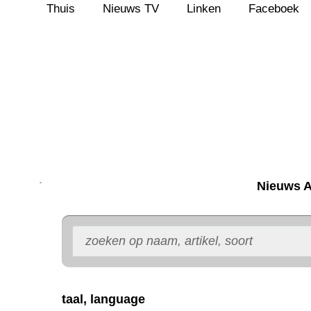
Thuis
Nieuws TV
Linken
Faceboek
Ga
naar
de
inhoud
Nieuws A
taal, language