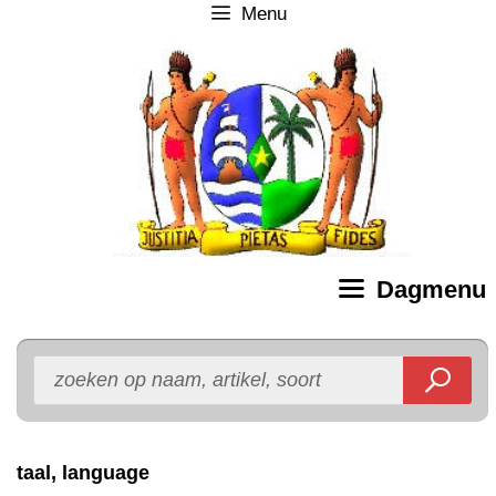
Menu
Ga
naar
de
inhoud
Dagmenu
taal, language