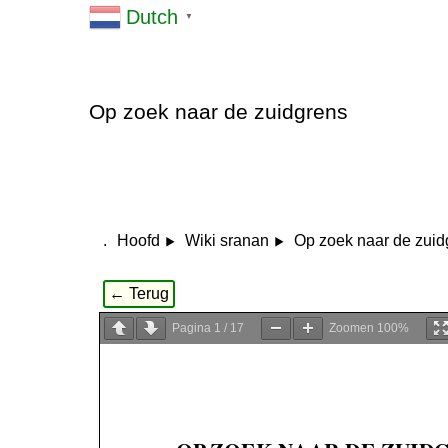
Dutch
▼
Op zoek naar de zuidgrens
.
Op zoek naar de zuid
Hoofd
Wiki sranan
← Terug
Pagina
1
/
17
Zoomen
100%