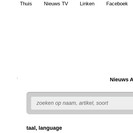
Thuis
Nieuws TV
Linken
Faceboek
Ga
naar
de
inhoud
Nieuws A
taal, language