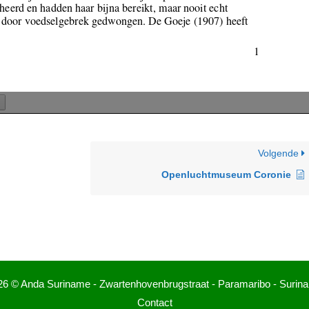
Volgende
Openluchtmuseum Coronie
26 © Anda Suriname - Zwartenhovenbrugstraat - Paramaribo - Surin
Contact