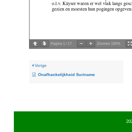
Pagina
1
/
17
Zoomen
100%
Vorige
Onafhankelijkheid Suriname
20