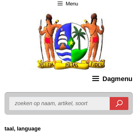
Menu
Ga
naar
de
inhoud
Dagmenu
taal, language