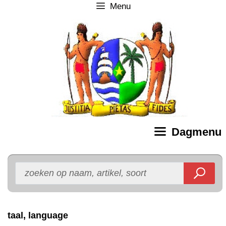
Menu
Ga
naar
de
inhoud
Dagmenu
taal, language