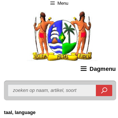
Menu
Ga
naar
de
inhoud
Dagmenu
taal, language