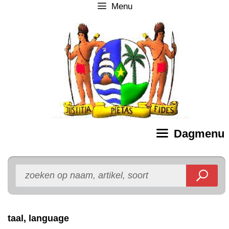
Menu
Ga
naar
de
inhoud
Dagmenu
taal, language