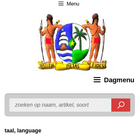
Menu
Ga
naar
de
inhoud
Dagmenu
taal, language