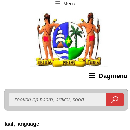
Menu
Ga
naar
de
inhoud
Dagmenu
taal, language