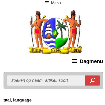
Menu
Ga
naar
de
inhoud
Dagmenu
taal, language