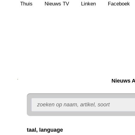
Thuis
Nieuws TV
Linken
Faceboek
Ga
naar
de
inhoud
Nieuws A
taal, language