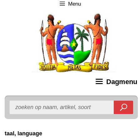
Menu
Ga
naar
de
inhoud
Dagmenu
taal, language