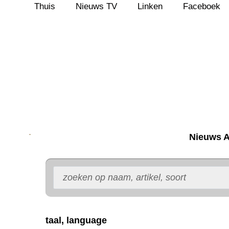
Thuis
Nieuws TV
Linken
Faceboek
Ga
naar
de
inhoud
Nieuws A
taal, language