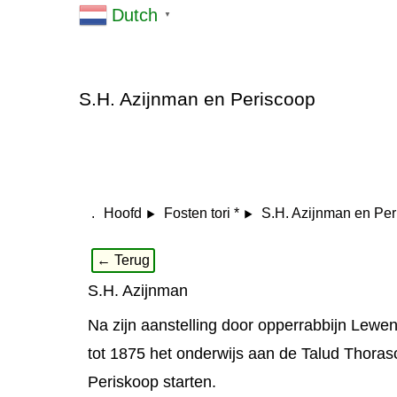
Dutch
▼
S.H. Azijnman en Periscoop
.
S.H. Azijnman en Pe
Hoofd
Fosten tori *
← Terug
S.H. Azijnman
Na zijn aanstelling door opperrabbijn Lew
tot 1875 het onderwijs aan de Talud Thora
Periskoop starten.