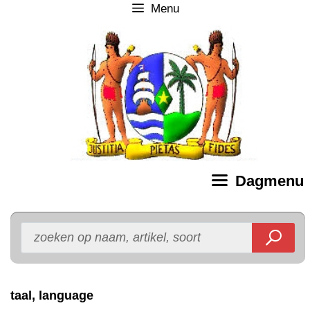
Menu
Ga
naar
de
inhoud
Dagmenu
taal, language