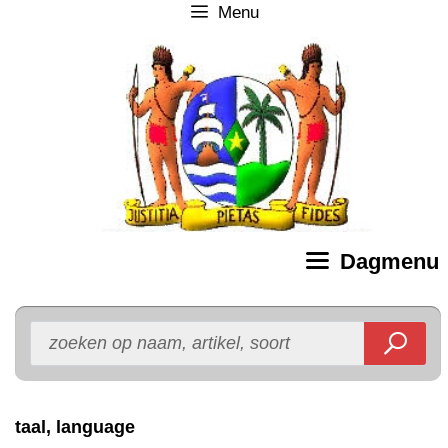
Menu
Ga
naar
de
inhoud
Dagmenu
taal, language