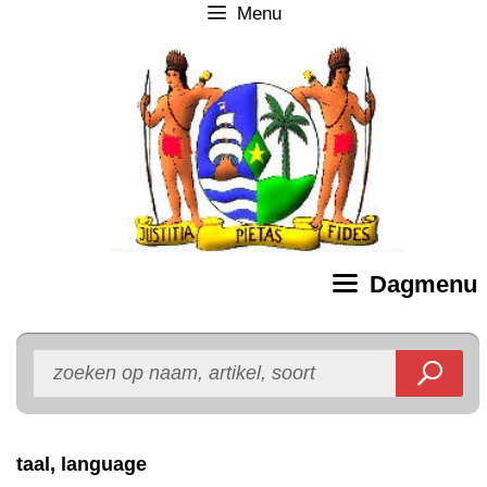
Menu
Ga
naar
de
inhoud
Dagmenu
taal, language