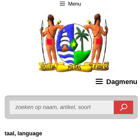
Menu
Ga
naar
de
inhoud
Dagmenu
taal, language