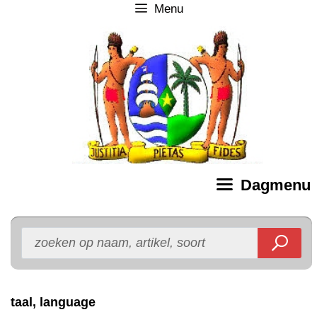
Menu
Ga
naar
de
inhoud
Dagmenu
taal, language