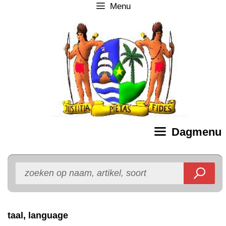
Menu
Ga
naar
de
inhoud
Dagmenu
taal, language