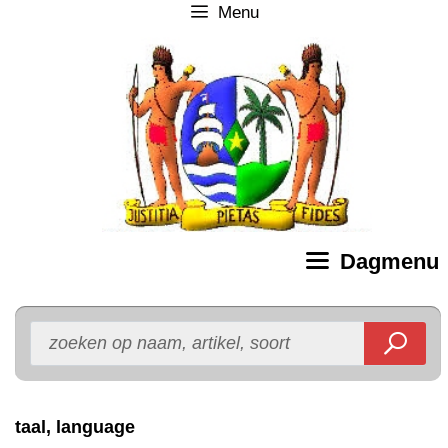
Menu
Ga
naar
de
inhoud
Dagmenu
taal, language