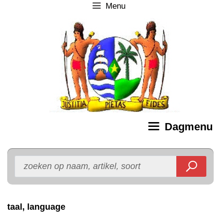
Menu
Ga
naar
de
inhoud
Dagmenu
taal, language