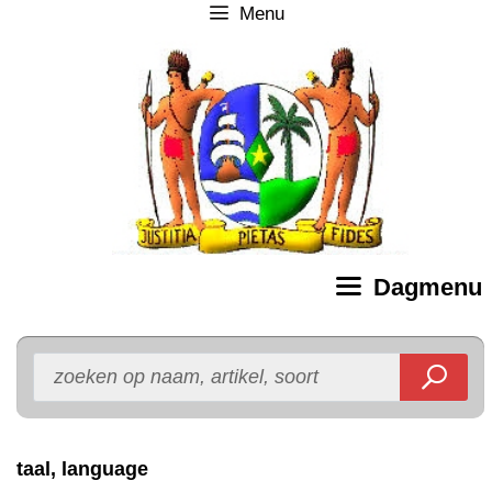
Menu
Ga
naar
de
inhoud
Dagmenu
taal, language