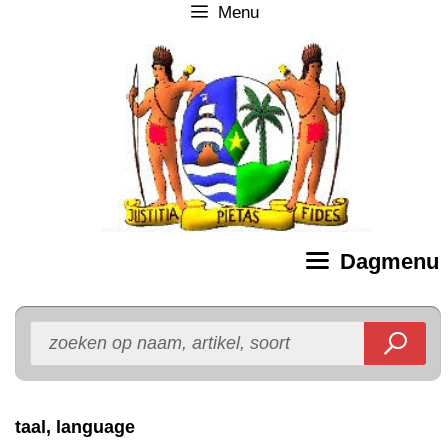
Menu
Ga
naar
de
inhoud
Dagmenu
taal, language