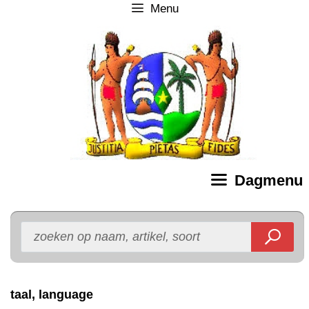
Menu
Ga
naar
de
inhoud
Dagmenu
taal, language