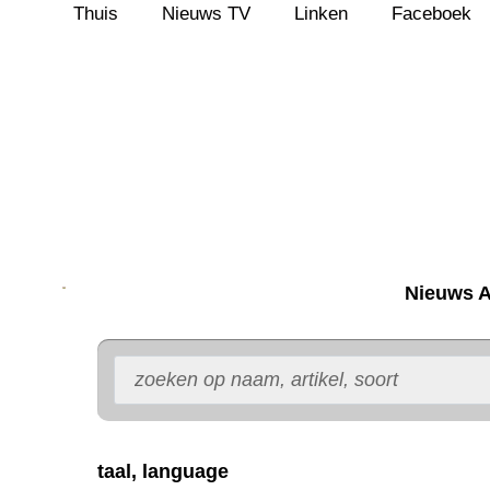
Thuis
Nieuws TV
Linken
Faceboek
Ga
naar
de
inhoud
Nieuws A
taal, language