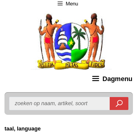
Menu
Ga
naar
de
inhoud
Dagmenu
taal, language