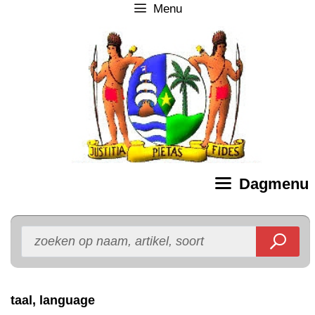
Menu
Ga
naar
de
inhoud
Dagmenu
taal, language