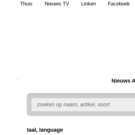
Thuis
Nieuws TV
Linken
Faceboek
Ga
naar
de
inhoud
Nieuws A
taal, language