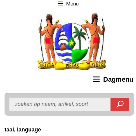
Menu
Ga
naar
de
inhoud
Dagmenu
taal, language