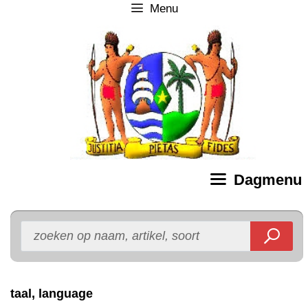
Menu
Ga
naar
de
inhoud
Dagmenu
taal, language