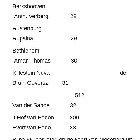
Berkshooven
Anth. Verberg 28
Rustenburg
Rupsina 29
Bethlehem
Aman Thomas 30
Killestein Nova de
Bruin Goversz 31
. 512
Van der Sande 32
‘t Hof van Eeden 300
Evert van Eede 33
Bijna 65 jaar later, op de kaart van Moseberg uit