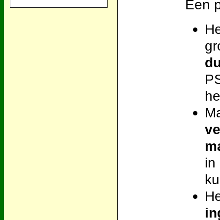
Een p
He
gr
du
PS
he
M
ve
m
in
ku
He
in