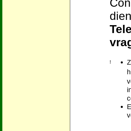
Cons
dien
Tel
vra
Z
!
h
v
i
c
E
v