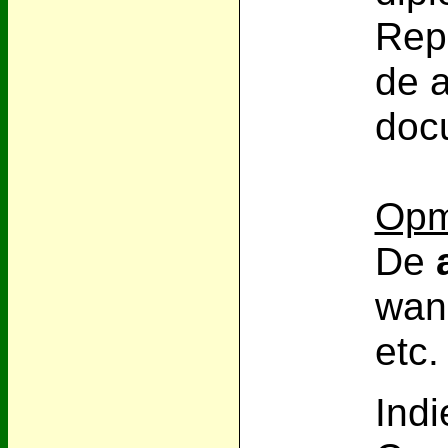
Repu
de 
doc
Opm
De
wan
etc.
Ind