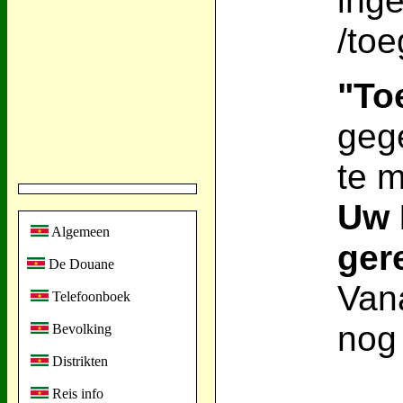
inge
/to
"To
geg
te 
Uw 
Algemeen
ger
De Douane
Vana
Telefoonboek
nog
Bevolking
Distrikten
Reis info