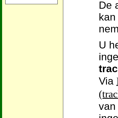
De 
kan
nem
U he
ing
tra
Via
(tra
van 