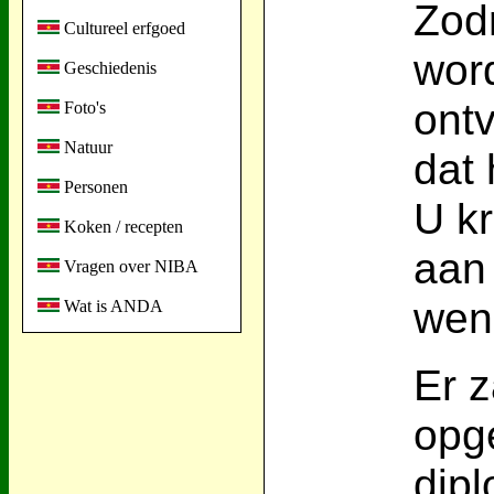
Zod
Cultureel erfgoed
word
Geschiedenis
ont
Foto's
Natuur
dat
Personen
U kr
Koken / recepten
aan
Vragen over NIBA
wen
Wat is ANDA
Er z
opg
dipl