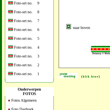
Foto-set no. 9
Foto-set no. 8
Foto-set no. 7
naar boven
Foto-set no. 6
Foto-set no. 5
Foto-set no. 4
Ontwerp © Webt
Foto-set no. 3
Foto-set no. 2
Foto-set no. 1
Onderwerpen
FOTOS
Fotos Algemeen
Foto Dagboek