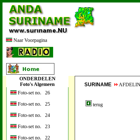
Naar Voorpagina
ONDERDELEN
Foto's Algemeen
SURINAME
AFDELI
Foto-set no. 26
Foto-set no. 25
terug
Foto-set no. 24
Foto-set no. 23
Foto-set no. 22